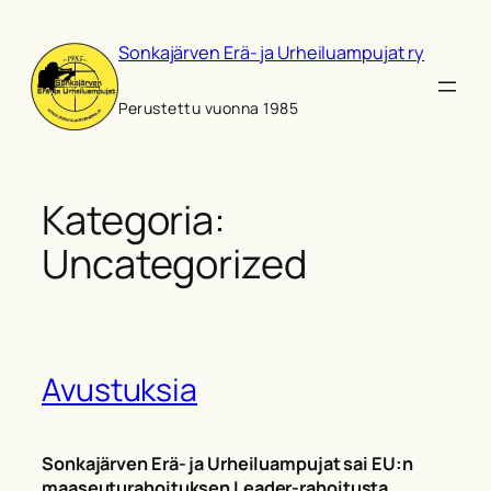
Siirry
sisältöön
Sonkajärven Erä- ja Urheiluampujat ry
Perustettu vuonna 1985
Kategoria:
Uncategorized
Avustuksia
Sonkajärven Erä- ja Urheiluampujat sai EU:n
maaseuturahoituksen Leader-rahoitusta